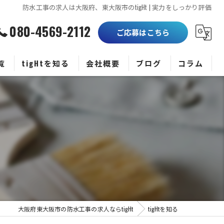
防水工事の求人は大阪府、東大阪市のtigHt | 実力をしっかり評価
080-4569-2112
ご応募はこちら
覧
tigHtを知る
会社概要
ブログ
コラム
正社員
未経験
職人
高収入
働きやすい
大阪府東大阪市の防水工事の求人ならtigHt
tigHtを知る