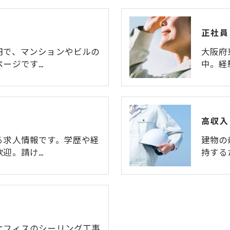
正社員
円で、マンションやビルの
大阪府
ページです…
中。経
高収入
る求人情報です。学歴や経
建物の
歓迎。請け…
持する
オフィスのシーリング工事