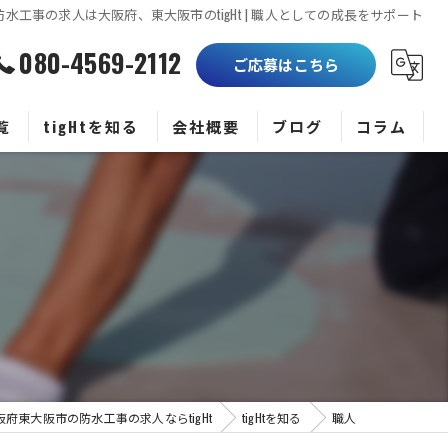
防水工事の求人は大阪府、東大阪市のtigHt | 職人としての成長をサポート
080-4569-2112
ご応募はこちら
覧
tigHtを知る
会社概要
ブログ
コラム
正社員
未経験
職人
高収入
働きやすい
阪府東大阪市の防水工事の求人ならtigHt
tigHtを知る
職人